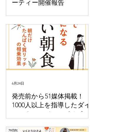
ーティー開催報告
6月24日
発売前から51媒体掲載！
1000人以上を指導したダイ
エットコーチ・いくとうひ
さよ著『すごい朝食』が発
売