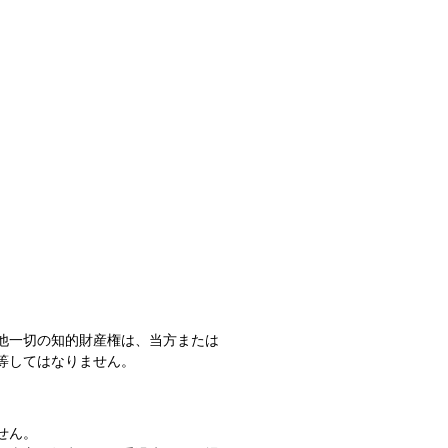
他一切の知的財産権は、当方または
等してはなりません。
せん。