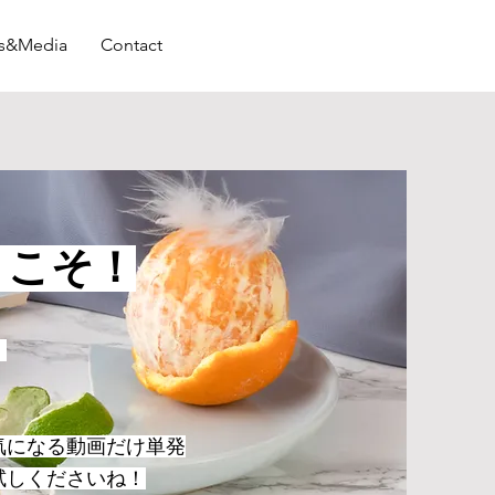
s&Media
Contact
へようこそ！
！
気になる動画だけ単発
試しくださいね！