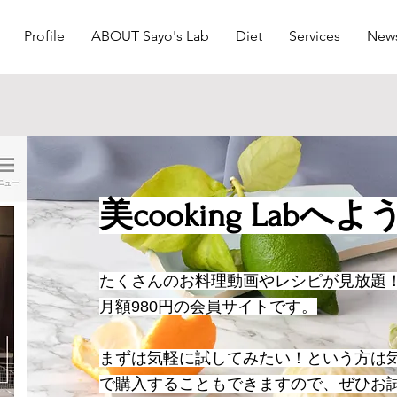
Profile
ABOUT Sayo's Lab
Diet
Services
New
​美cooking Lab
たくさんのお料
理動画やレシピが見放題
月額980円の会員サイトです。
まずは気軽に試してみたい！という方は
で購入することもできますので、ぜひお