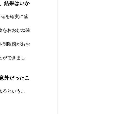
、結果はいか
kgを確実に落
食をおおむね確
や制限感がおお
とができまし
意外だったこ
太るというこ